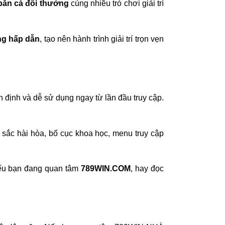
 bắn cá đổi thưởng
cùng nhiều trò chơi giải trí
ng hấp dẫn
, tạo nên hành trình giải trí trọn vẹn
n định và dễ sử dụng ngay từ lần đầu truy cập.
ắc hài hòa, bố cục khoa học, menu truy cập
 Nếu bạn đang quan tâm
789WIN.COM
, hay đọc