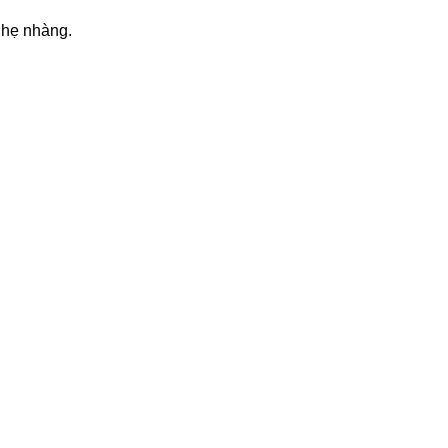
 nhẹ nhàng.