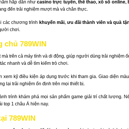
phẩm hấp dẫn như
casino trực tuyến, thể thao, xổ số online,
 mang đến trải nghiệm mượt mà và chân thực.
i các chương trình
khuyến mãi, ưu đãi thành viên và quà tặ
gười chơi.
ang chủ 789WIN
t mà trên cả máy tính và di động, giúp người dùng trải nghiệm ổ
 tác nhanh và dễ tìm kiếm trò chơi.
m kỹ điều kiện áp dụng trước khi tham gia. Giao diện màu s
 lại trải nghiệm ổn định trên mọi thiết bị.
hành trình khám phá mọi sản phẩm game giải trí chất lượng.
cái top 1 châu Á hiện nay.
tại 789WIN