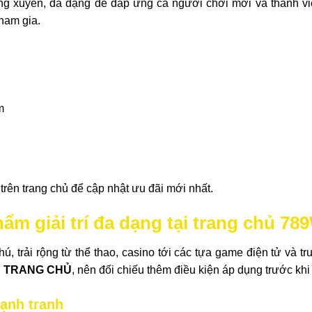
ng xuyên, đa dạng để đáp ứng cả người chơi mới và thành 
tham gia.
m
ên trang chủ để cập nhật ưu đãi mới nhất.
m giải trí đa dạng tại trang chủ 78
ú, trải rộng từ thể thao, casino tới các tựa game điện tử và 
N TRANG CHỦ
, nên đối chiếu thêm điều kiện áp dụng trước khi
cạnh tranh