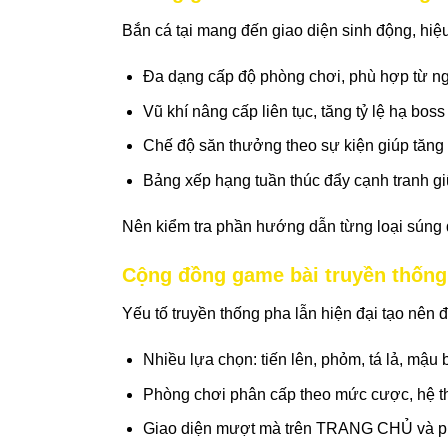
Bắn cá tại mang đến giao diện sinh động, hiệu
Đa dạng cấp độ phòng chơi, phù hợp từ ng
Vũ khí nâng cấp liên tục, tăng tỷ lệ hạ bos
Chế độ săn thưởng theo sự kiện giúp tăng p
Bảng xếp hạng tuần thúc đẩy cạnh tranh g
Nên kiểm tra phần hướng dẫn từng loại súng 
Cộng đồng game bài truyền thống
Yếu tố truyền thống pha lẫn hiện đại tạo nên 
Nhiều lựa chọn: tiến lên, phỏm, tá lả, mậu 
Phòng chơi phân cấp theo mức cược, hệ th
Giao diện mượt mà trên TRANG CHỦ và ph